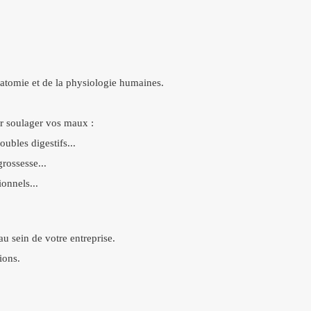
natomie et de la physiologie humaines.
ur soulager vos maux :
ubles digestifs...
rossesse...
onnels...
u sein de votre entreprise.
ions.