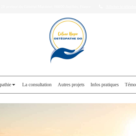
28 avenue du Général Maiziere, 06600 Antibes, France
Afficher le téléph
pathie
La consultation
Autres projets
Infos pratiques
Témo